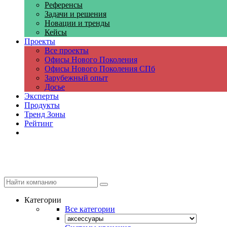
Референсы
Задачи и решения
Новации и тренды
Кейсы
Проекты
Все проекты
Офисы Нового Поколения
Офисы Нового Поколения СПб
Зарубежный опыт
Досье
Эксперты
Продукты
Тренд Зоны
Рейтинг
Компании
Категории
Все категории