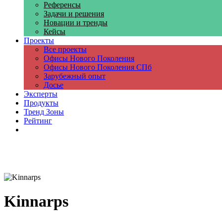
Референсы
Задачи и решения
Новации и тренды
Кейсы
Проекты
Все проекты
Офисы Нового Поколения
Офисы Нового Поколения СПб
Зарубежный опыт
Досье
Эксперты
Продукты
Тренд Зоны
Рейтинг
Компании
Kinnarps