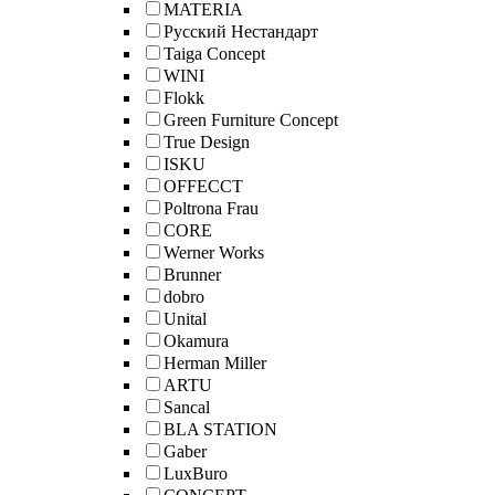
MATERIA
Русский Нестандарт
Taiga Concept
WINI
Flokk
Green Furniture Concept
True Design
ISKU
OFFECCT
Poltrona Frau
CORE
Werner Works
Brunner
dobro
Unital
Okamura
Herman Miller
ARTU
Sancal
BLA STATION
Gaber
LuxBuro