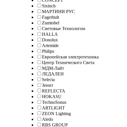
CONCEPT
Sixinch
МАРТИНИ РУС
Fagerhult
Zumtobel
Световые Технологии
HALLA
Donolux
Artemide
Philips
Европейская электротехника
Центр Технического Света
МДМ-Лайт
ЛЕДАЛЕН
Selecta
Зенит
REFLECTA
HOKASU
TechnoSonus
ARTLIGHT
ZEON Lighting
Aledo
RBS GROUP