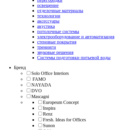
перегородки
освещение
отделочные материалы
технологии
аксессуары
акустика
потолочные системы
электрооборудование и автоматизация
стеновые покрытия
тренинги
звуковые решения
Системы подготовки питьевой воды
Бренд
Solo Office Interiors
FAMO
NAYADA
DVO
Mascagni
Europeum Concept
Inspira
Renz
Fresh. Ideas for Offices
Sunon