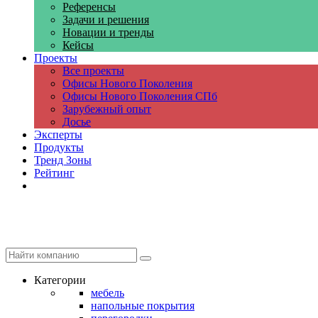
Референсы
Задачи и решения
Новации и тренды
Кейсы
Проекты
Все проекты
Офисы Нового Поколения
Офисы Нового Поколения СПб
Зарубежный опыт
Досье
Эксперты
Продукты
Тренд Зоны
Рейтинг
Компании
Категории
мебель
напольные покрытия