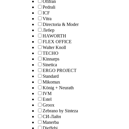
Ofifran
Pedrali
ICF
Vitra
Directoria & Moder
Лебер
HAWORTH
FLEX OFFICE
Walter Knoll
TECHO
Kinnarps
Sinetica
ERGO PROJECT
Standard
Mikomax
König + Neurath
IVM
Estel
Groox
Zebrano by Sinteza
СИ-Лайн
Manerba
Dieffebi