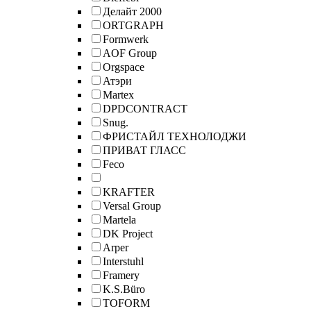
Делайт 2000
ORTGRAPH
Formwerk
AOF Group
Orgspace
Атэри
Martex
DPDCONTRACT
Snug.
ФРИСТАЙЛ ТЕХНОЛОДЖИ
ПРИВАТ ГЛАСС
Feco
KRAFTER
Versal Group
Martela
DK Project
Arper
Interstuhl
Framery
K.S.Büro
TOFORM