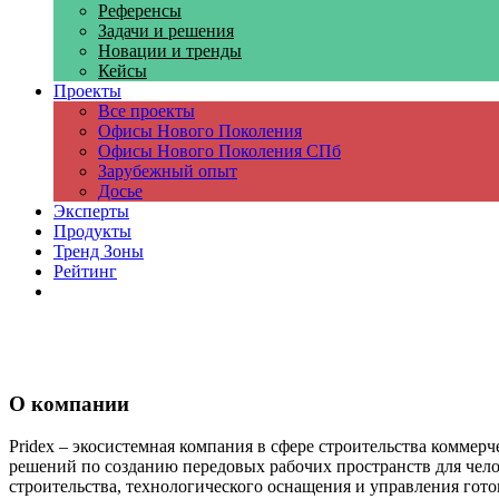
Референсы
Задачи и решения
Новации и тренды
Кейсы
Проекты
Все проекты
Офисы Нового Поколения
Офисы Нового Поколения СПб
Зарубежный опыт
Досье
Эксперты
Продукты
Тренд Зоны
Рейтинг
Компании
О компании
Pridex – экосистемная компания в сфере строительства комме
решений по созданию передовых рабочих пространств для чело
строительства, технологического оснащения и управления гот