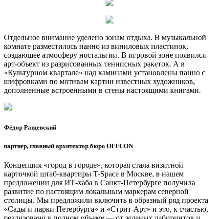
Отдельное внимание уделено зонам отдыха. В музыкальной
комнате разместилось панно из виниловых пластинок,
создающее атмосферу ностальгии. В игровой зоне появился
арт-объект из разрисованных теннисных ракеток. А в
«Культурном квартале» над каминами установлены панно с
шифровками по мотивам картин известных художников,
дополненные встроенными в стены настоящими книгами.
Фёдор Ращевский
партнер, главный архитектор бюро OFFCON
Концепция «город в городе», которая стала визитной
карточкой штаб-квартиры T-Space в Москве, в нашем
предложении для ИТ-хаба в Санкт-Петербурге получила
развитие по настоящим локальным маркерам северной
столицы. Мы предложили включить в образный ряд проекта
«Сады и парки Петербурга» и «Стрит-Арт» и это, к счастью,
реализовано в полном объеме — от зеленых лабиринтов и