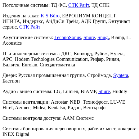
Потолочные системы:
ТД ФС,
СТК Райт
, ТД СПК
Изделия на заказ:
K.S.Büro
, ЕВРОПИУМ КОНЦЕПТ,
ИПИТА, Индерэкс, АйДиСи Трейд, АДК Групп, Энтузиаст-
сервис,
СТК Райт
Акустические системы:
TechnoSonus
,
Shure
,
Snug.
, Biamp, L-
Acoustics
IT и инженерные системы:
ДКС, Конкорд, Рубеж, Hyterа,
АРC, Ноdеm Тechologies Commuпicatioп, Рифар, Ридан,
Вальтек, Eurolan, Спецавтоматика
Двери:
Русская промышленная группа, Строймода,
Syntera
,
Бастион
Аудио / видео системы:
LG, Lumien, BIAMP,
Shure
, Huddly
Системы вентиляции:
Aerostar, NED, Технофрост, LU-VE,
Hiref, Aermeс, Midea, Kentatsu, Ридан, Венткрафт
Системы контроля доступа:
ААМ Системс
Системы бронирования переговорных, рабочих мест, локеров:
INEX Digital