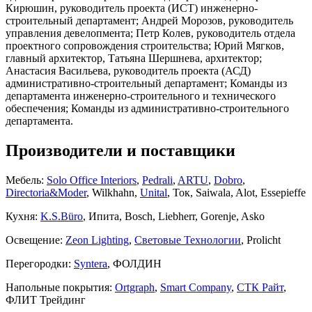
Кирюшин, руководитель проекта (ИСТ) инженерно-
строительный департамент; Андрей Морозов, руководитель
управления девелопмента; Петр Колев, руководитель отдела
проектного сопровождения строительства; Юрий Мягков,
главный архитектор, Татьяна Шершнева, архитектор;
Анастасия Васильева, руководитель проекта (АСД)
административно-строительный департамент; Команды из
департамента инженерно-строительного и технического
обеспечения; Команды из административно-строительного
департамента.
Производители и поставщики
Мебель:
Solo Office Interiors
,
Pedrali
,
ARTU
,
Dobro
,
Directoria&Moder
, Wilkhahn,
Unital
, Ток, Saiwala, Alot, Essepieffe
Кухня:
K.S.Büro
, Ипита, Bosch, Liebherr, Gorenje, Asko
Освещение:
Zeon Lighting
,
Световые Технологии
, Prolicht
Перегородки:
Syntera
, ФОЛДИН
Напольные покрытия:
Ortgraph
,
Smart Company
,
СТК Райт
,
ФЛИТ Трейдинг