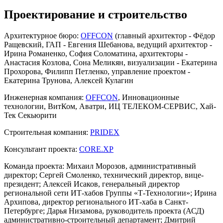
Проектирование и строительство
Архитектурное бюро:
OFFCON
(главный архитектор - Фёдор
Ращевский, ГАП - Евгения Шебанова, ведущий архитектор -
Ирина Романенко, София Соломатина, архитекторы -
Анастасия Козлова, Сона Меликян, визуализации - Екатерина
Прохорова, Филипп Петленко, управление проектом -
Екатерина Трунова, Алексей Кулагин
Инженерная компания:
OFFCON
, Инновационные
технологии, ВитКом, Аватри, ИЦ ТЕЛЕКОМ-СЕРВИС, Хай-
Тек Секьюрити
Строительная компания:
PRIDEX
Консультант проекта:
CORE.XP
Команда проекта:
Михаил Морозов, административный
директор; Сергей Смоленко, технический директор, вице-
президент; Алексей Исаков, генеральный директор
региональной сети ИТ-хабов Группы «Т-Технологии»; Ирина
Архипова, директор регионального ИТ-хаба в Санкт-
Петербурге; Дарья Низамова, руководитель проекта (АСД)
административно-строительный департамент; Дмитрий