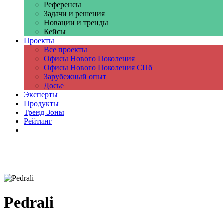
Референсы
Задачи и решения
Новации и тренды
Кейсы
Проекты
Все проекты
Офисы Нового Поколения
Офисы Нового Поколения СПб
Зарубежный опыт
Досье
Эксперты
Продукты
Тренд Зоны
Рейтинг
Компании
Pedrali