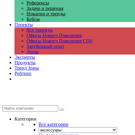
Референсы
Задачи и решения
Новации и тренды
Кейсы
Проекты
Все проекты
Офисы Нового Поколения
Офисы Нового Поколения СПб
Зарубежный опыт
Досье
Эксперты
Продукты
Тренд Зоны
Рейтинг
Компании
Категории
Все категории