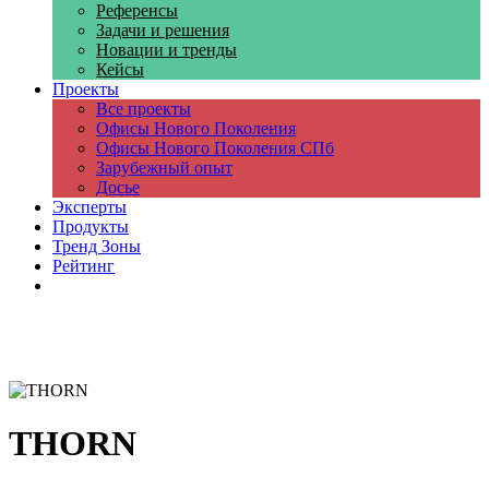
Референсы
Задачи и решения
Новации и тренды
Кейсы
Проекты
Все проекты
Офисы Нового Поколения
Офисы Нового Поколения СПб
Зарубежный опыт
Досье
Эксперты
Продукты
Тренд Зоны
Рейтинг
Компании
THORN