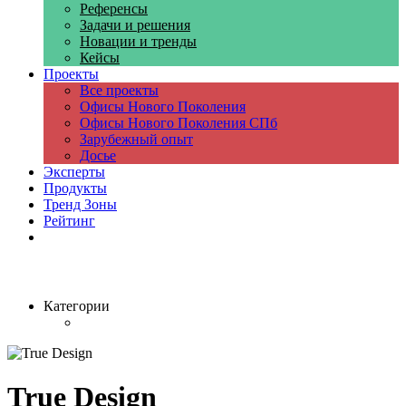
Референсы
Задачи и решения
Новации и тренды
Кейсы
Проекты
Все проекты
Офисы Нового Поколения
Офисы Нового Поколения СПб
Зарубежный опыт
Досье
Эксперты
Продукты
Тренд Зоны
Рейтинг
Компании
Категории
True Design