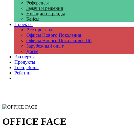
Референсы
Задачи и решения
Новации и тренды
Кейсы
Проекты
Все проекты
Офисы Нового Поколения
Офисы Нового Поколения СПб
Зарубежный опыт
Досье
Эксперты
Продукты
Тренд Зоны
Рейтинг
Компании
OFFICE FACE