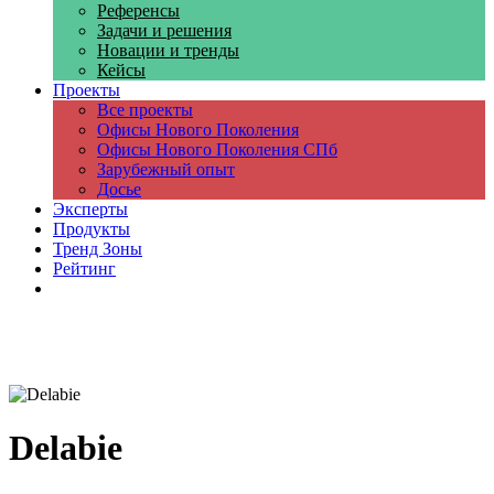
Референсы
Задачи и решения
Новации и тренды
Кейсы
Проекты
Все проекты
Офисы Нового Поколения
Офисы Нового Поколения СПб
Зарубежный опыт
Досье
Эксперты
Продукты
Тренд Зоны
Рейтинг
Компании
Delabie