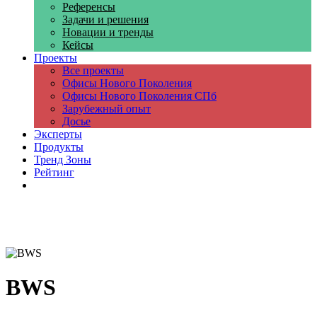
Референсы
Задачи и решения
Новации и тренды
Кейсы
Проекты
Все проекты
Офисы Нового Поколения
Офисы Нового Поколения СПб
Зарубежный опыт
Досье
Эксперты
Продукты
Тренд Зоны
Рейтинг
Компании
BWS