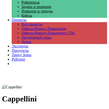
Референсы
Задачи и решения
Новации и тренды
Кейсы
Проекты
Все проекты
Офисы Нового Поколения
Офисы Нового Поколения СПб
Зарубежный опыт
Досье
Эксперты
Продукты
Тренд Зоны
Рейтинг
Компании
Cappellini