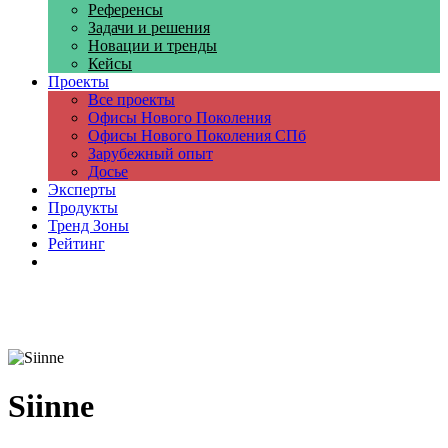
Референсы
Задачи и решения
Новации и тренды
Кейсы
Проекты
Все проекты
Офисы Нового Поколения
Офисы Нового Поколения СПб
Зарубежный опыт
Досье
Эксперты
Продукты
Тренд Зоны
Рейтинг
Компании
Siinne