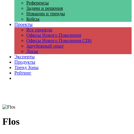
Референсы
Задачи и решения
Новации и тренды
Кейсы
Проекты
Все проекты
Офисы Нового Поколения
Офисы Нового Поколения СПб
Зарубежный опыт
Досье
Эксперты
Продукты
Тренд Зоны
Рейтинг
Компании
Flos