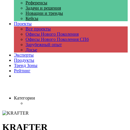
Референсы
Задачи и решения
Новации и тренды
Кейсы
Проекты
Все проекты
Офисы Нового Поколения
Офисы Нового Поколения СПб
Зарубежный опыт
Досье
Эксперты
Продукты
Тренд Зоны
Рейтинг
Компании
Категории
KRAFTER