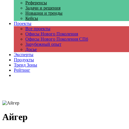
Референсы
Задачи и решения
Новации и тренды
Кейсы
Проекты
Все проекты
Офисы Нового Поколения
Офисы Нового Поколения СПб
Зарубежный опыт
Досье
Эксперты
Продукты
Тренд Зоны
Рейтинг
Компании
Айгер