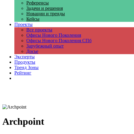
Референсы
Задачи и решения
Новации и тренды
Кейсы
Проекты
Все проекты
Офисы Нового Поколения
Офисы Нового Поколения СПб
Зарубежный опыт
Досье
Эксперты
Продукты
Тренд Зоны
Рейтинг
Компании
Archpoint