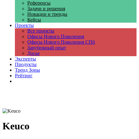
Референсы
Задачи и решения
Новации и тренды
Кейсы
Проекты
Все проекты
Офисы Нового Поколения
Офисы Нового Поколения СПб
Зарубежный опыт
Досье
Эксперты
Продукты
Тренд Зоны
Рейтинг
Компании
Keuco