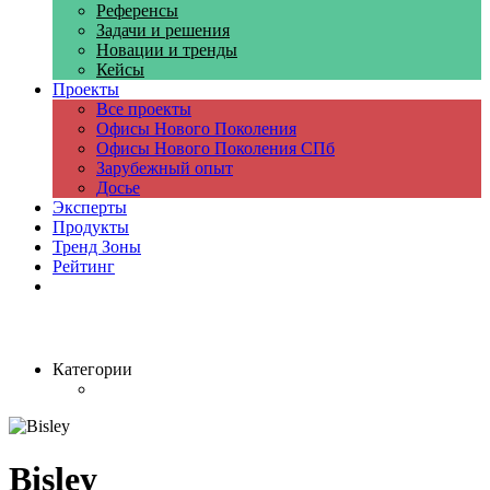
Референсы
Задачи и решения
Новации и тренды
Кейсы
Проекты
Все проекты
Офисы Нового Поколения
Офисы Нового Поколения СПб
Зарубежный опыт
Досье
Эксперты
Продукты
Тренд Зоны
Рейтинг
Компании
Категории
Bisley