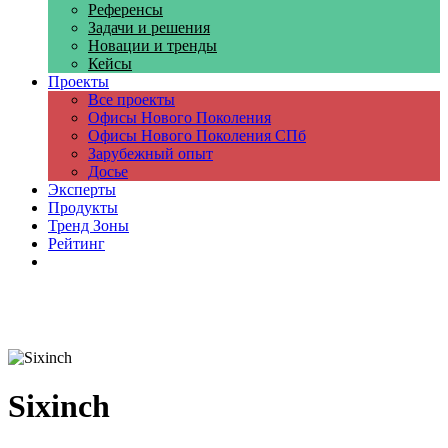
Референсы
Задачи и решения
Новации и тренды
Кейсы
Проекты
Все проекты
Офисы Нового Поколения
Офисы Нового Поколения СПб
Зарубежный опыт
Досье
Эксперты
Продукты
Тренд Зоны
Рейтинг
Компании
Sixinch