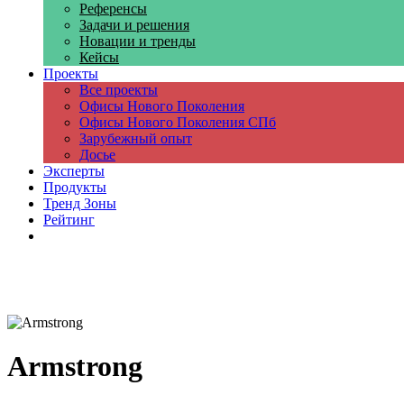
Референсы
Задачи и решения
Новации и тренды
Кейсы
Проекты
Все проекты
Офисы Нового Поколения
Офисы Нового Поколения СПб
Зарубежный опыт
Досье
Эксперты
Продукты
Тренд Зоны
Рейтинг
Компании
Armstrong