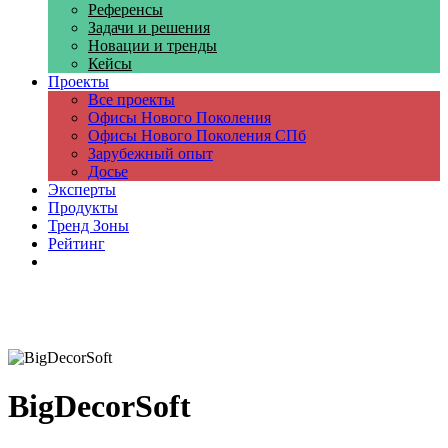
Референсы
Задачи и решения
Новации и тренды
Кейсы
Проекты
Все проекты
Офисы Нового Поколения
Офисы Нового Поколения СПб
Зарубежный опыт
Досье
Эксперты
Продукты
Тренд Зоны
Рейтинг
Компании
BigDecorSoft