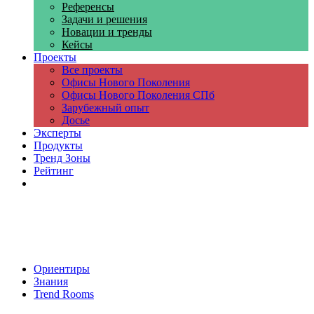
Референсы
Задачи и решения
Новации и тренды
Кейсы
Проекты
Все проекты
Офисы Нового Поколения
Офисы Нового Поколения СПб
Зарубежный опыт
Досье
Эксперты
Продукты
Тренд Зоны
Рейтинг
Компании
Ориентиры
Знания
Trend Rooms