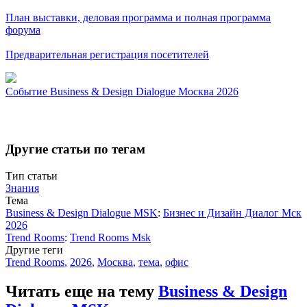
План выставки, деловая программа и полная программа
форума
Предварительная регистрация посетителей
Событие
Business & Design Dialogue Москва 2026
Другие статьи по тегам
Тип статьи
Знания
Тема
Business & Design Dialogue MSK
:
Бизнес и Дизайн Диалог Мск
2026
Trend Rooms
:
Trend Rooms Msk
Другие теги
Trend Rooms
,
2026
,
Москва
,
тема
,
офис
Читать еще на тему
Business & Design