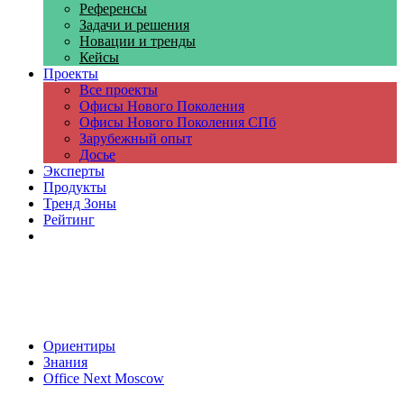
Референсы
Задачи и решения
Новации и тренды
Кейсы
Проекты
Все проекты
Офисы Нового Поколения
Офисы Нового Поколения СПб
Зарубежный опыт
Досье
Эксперты
Продукты
Тренд Зоны
Рейтинг
Компании
Ориентиры
Знания
Office Next Moscow