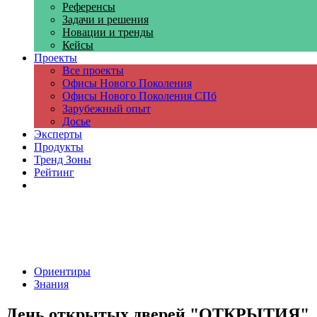
Референсы
Задачи и решения
Новации и тренды
Кейсы
Проекты
Все проекты
Офисы Нового Поколения
Офисы Нового Поколения СПб
Зарубежный опыт
Досье
Эксперты
Продукты
Тренд Зоны
Рейтинг
Компании
Ориентиры
Знания
День открытых дверей "ОТКРЫТИЯ"