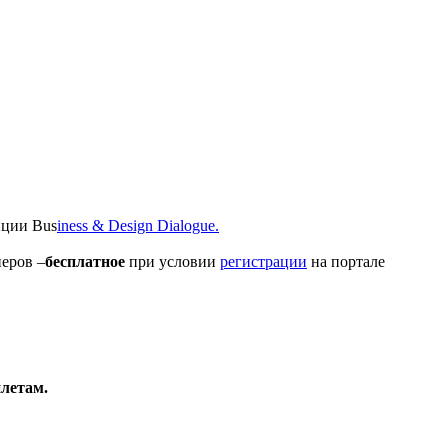
нции Bus
iness & Design Dialogue.
перов –
бесплатное
при условии
регистрации
на портале
илетам.