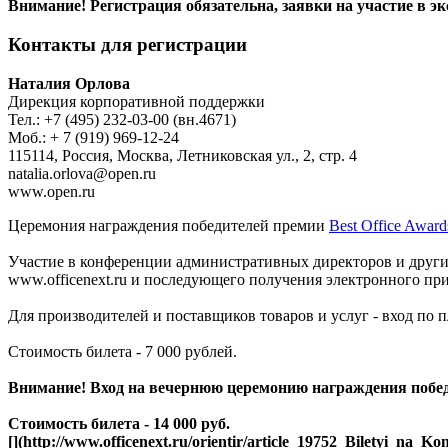
Внимание! Регистрация обязательна, заявки на участие в эк
Контакты для регистрации
Наталия Орлова
Дирекция корпоративной поддержки
Тел.: +7 (495) 232-03-00 (вн.4671)
Моб.: + 7 (919) 969-12-24
115114, Россия, Москва, Летниковская ул., 2, стр. 4
natalia.orlova@open.ru
www.open.ru
Церемония награждения победителей премии
Best Office Award
Участие в конференции административных директоров и других
www.officenext.ru и последующего получения электронного пр
Для производителей и поставщиков товаров и услуг - вход по 
Стоимость билета - 7 000 рублей.
Внимание! Вход на вечернюю церемонию награждения победи
Стоимость билета - 14 000 руб.
[](http://www.officenext.ru/orientir/article_19752_Biletyi_na_Ko