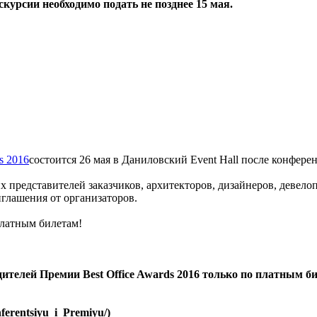
скурсии необходимо подать не позднее 15 мая.
s 2016
состоится 26 мая в Даниловский Event Hall после конфере
 представителей заказчиков, архитекторов, дизайнеров, девело
иглашения от организаторов.
платным билетам!
телей Премии Best Office Awards 2016 только по платным б
nferentsiyu_i_Premiyu/)