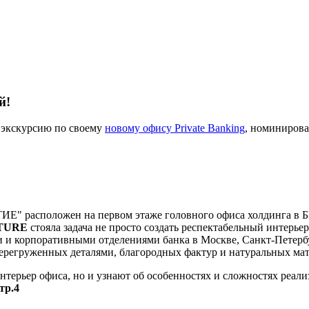
й!
 экскурсию по своему
новому офису Private Banking
, номиниров
Е" расположен на первом этаже головного офиса холдинга в Б
TURE
стояла задача не просто создать респектабельный интерьер
и корпоративными отделениями банка в Москве, Санкт-Петербур
ерегруженных деталями, благородных фактур и натуральных мате
нтерьер офиса, но и узнают об особенностях и сложностях реали
тр.4