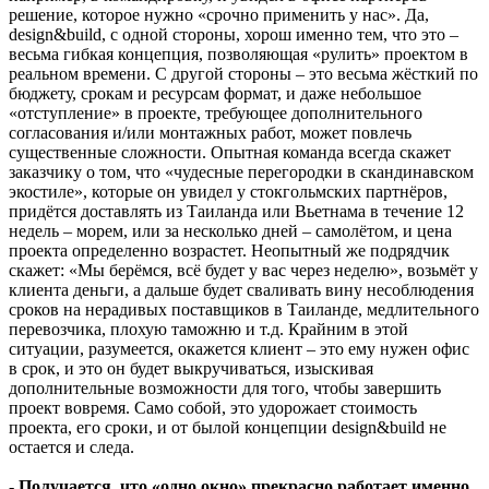
решение, которое нужно «срочно применить у нас». Да,
design&build, с одной стороны, хорош именно тем, что это –
весьма гибкая концепция, позволяющая «рулить» проектом в
реальном времени. С другой стороны – это весьма жёсткий по
бюджету, срокам и ресурсам формат, и даже небольшое
«отступление» в проекте, требующее дополнительного
согласования и/или монтажных работ, может повлечь
существенные сложности. Опытная команда всегда скажет
заказчику о том, что «чудесные перегородки в скандинавском
экостиле», которые он увидел у стокгольмских партнёров,
придётся доставлять из Таиланда или Вьетнама в течение 12
недель – морем, или за несколько дней – самолётом, и цена
проекта определенно возрастет. Неопытный же подрядчик
скажет: «Мы берёмся, всё будет у вас через неделю», возьмёт у
клиента деньги, а дальше будет сваливать вину несоблюдения
сроков на нерадивых поставщиков в Таиланде, медлительного
перевозчика, плохую таможню и т.д. Крайним в этой
ситуации, разумеется, окажется клиент – это ему нужен офис
в срок, и это он будет выкручиваться, изыскивая
дополнительные возможности для того, чтобы завершить
проект вовремя. Само собой, это удорожает стоимость
проекта, его сроки, и от былой концепции design&build не
остается и следа.
- Получается, что «одно окно» прекрасно работает именно