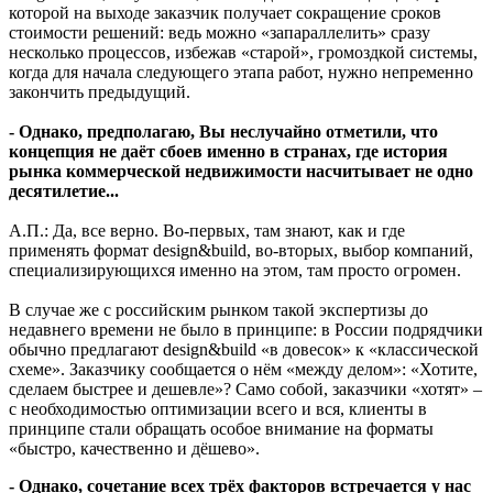
которой на выходе заказчик получает сокращение сроков
стоимости решений: ведь можно «запараллелить» сразу
несколько процессов, избежав «старой», громоздкой системы,
когда для начала следующего этапа работ, нужно непременно
закончить предыдущий.
- Однако, предполагаю, Вы неслучайно отметили, что
концепция не даёт сбоев именно в странах, где история
рынка коммерческой недвижимости насчитывает не одно
десятилетие...
А.П.: Да, все верно. Во-первых, там знают, как и где
применять формат design&build, во-вторых, выбор компаний,
специализирующихся именно на этом, там просто огромен.
В случае же с российским рынком такой экспертизы до
недавнего времени не было в принципе: в России подрядчики
обычно предлагают design&build «в довесок» к «классической
схеме». Заказчику сообщается о нём «между делом»: «Хотите,
сделаем быстрее и дешевле»? Само собой, заказчики «хотят» –
с необходимостью оптимизации всего и вся, клиенты в
принципе стали обращать особое внимание на форматы
«быстро, качественно и дёшево».
- Однако, сочетание всех трёх факторов встречается у нас