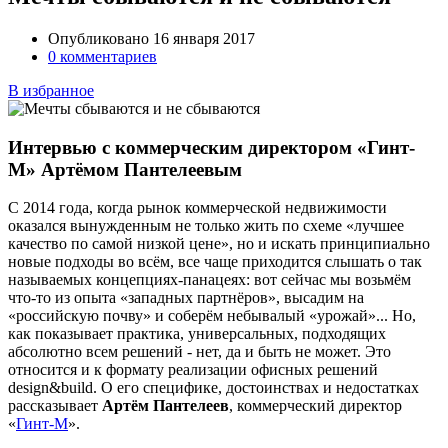
Опубликовано 16 января 2017
0 комментариев
В избранное
Интервью с коммерческим директором «Гинт-
М» Артёмом Пантелеевым
С 2014 года, когда рынок коммерческой недвижимости
оказался вынужденным не только жить по схеме «лучшее
качество по самой низкой цене», но и искать принципиально
новые подходы во всём, все чаще приходится слышать о так
называемых концепциях-панацеях: вот сейчас мы возьмём
что-то из опыта «западных партнёров», высадим на
«российскую почву» и соберём небывалый «урожай»... Но,
как показывает практика, универсальных, подходящих
абсолютно всем решений - нет, да и быть не может. Это
относится и к формату реализации офисных решений
design&build. О его специфике, достоинствах и недостатках
рассказывает
Артём Пантелеев
, коммерческий директор
«
Гинт-М
».