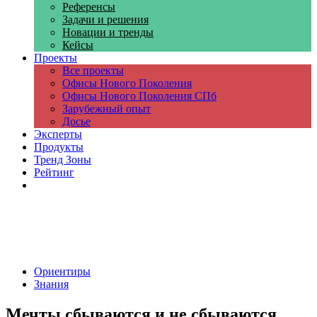
Референсы
Задачи и решения
Новации и тренды
Кейсы
Проекты
Все проекты
Офисы Нового Поколения
Офисы Нового Поколения СПб
Зарубежный опыт
Досье
Эксперты
Продукты
Тренд Зоны
Рейтинг
Компании
Ориентиры
Знания
Мечты сбываются и не сбываются