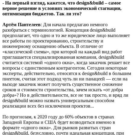
- На первый взгляд, кажется, что design&build – самое
верное решение в условиях экономической стагнации,
оптимизации бюджетов. Так ли это?
Артём Пантелеев
: Для начала предлагаю немного
разобраться с терминологией. Концепция design&build
предполагает, что одно и то же юридическое лицо выполняет
все работы по проектированию, строительству и
инженерному оснащению объекта. В отличие от
«классической схемы», при которой на каждый вид работ
приглашается специализированная компания, design&build
считается системой «одного окна», когда заказчик решает все
вопросы с единственным контрагентом. Сегодня некоторые
эксперты, действительно, относятся к design&build в большим
пиеетом, считая этот подход чуть ли ни панацеей — если на
выходе заказчик может получить существенное снижение
сроков и стоимости строительства, зачем искать «от добра
добра»? Но в действительности, все не так просто, и вряд ли
design&build можно назвать универсальным способом
реализации всех без исключения проектов...
По прогнозам, к 2020 году до 60% объектов в странах
Западной Европы и США будет возводиться именно в
формате «одного окна». Для рынков развитых стран
design&build, безусловно, почти идеальная концепция, при