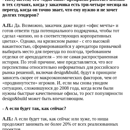
в тех случаях, когда у заказчика есть три-четыре месяца на
переезд, когда он точно знает, что ему нужно и не хочет
долгих тендеров?
А.П.:
Да. Возможно, заказчик даже видел «офис мечты» и
готов отвезти туда потенциального подрядчика, чтобы тот
сделал «копию, но в соответствующих корпоративных
цветах». Однако, на кризисном рынке - с его высокой
вакантностью, сформировавшейся у арендатора привычкой
выбирать место для переезда по полгода, требованием
отделки от арендодателя – это не самая распространенная
история. По этой причине, мне представляется, что все
перспективы относительно неформатных для российского
рынка решений, включая design&build, будут в принципе
зависеть скорее от макроэкономических факторов, чем от
«продвинутости» игроков. И, если мы снова увидим
ситуацию, сложившуюся до 2008 года, когда всем были
нужны быстрые качественные офисы, то рост популярности
design&build может быть впечатляющим.
- А если будет так, как сейчас?
А.П.:
А если будет так, как сейчас или хуже, то ниша
продолжит занимать не более 20% от всех реализованных
проектов.