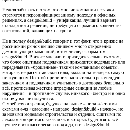
Нельзя забывать и о том, что многие компании все-таки
стремятся к персонифицированному подходу в офисных
решениях, а design&build – унификация, лучший вариант
стандартного решения, не требущего огромного количества
согласований, влияющих на сроки.
Не в пользу design&build говорит и тот факт, что в кризис на
российский рынок вышло слишком много откровенно
демпингующих компаний, в том числе, с форматом
design&build. В итоге мне часто приходится слышать о том,
что более опытным подрядчикам приходится доделывать или
переделывать «брошенные» такими компаниями объекты,
которые, не рассчитав свои силы, выдали на тендерах самую
низкую цену. По этой причине я настоятельно рекомендую
заказчикам и подрядчикам учитывать в договорах буквально
всё, прописывая жёсткие штрафные санкции за любые
нарушения – в противном случае, никакого «быстро и в одно
окно» у вас не получится.
С моей точки зрения, будущее на рынке – не за жёсткими
схемами а-ля «классика - направо, design&build - налево», но
за новыми моделями строительства и отделки, сшитыми по
лекалам конкретного заказчика, в которых будет взято всё
лучшее и из классического подхода, и из design&build.