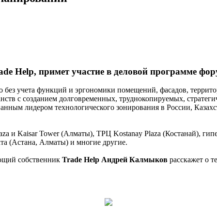
 Help, примет участие в деловой программе фору
о без учета функций и эргономики помещений, фасадов, террит
ств с созданием долговременных, труднокопируемых, стратегич
знанным лидером технологического зонирования в России, Казах
aza и Kaisar Tower (Алматы), ТРЦ Kostanay Plaza (Костанай), г
 (Астана, Алматы) и многие другие.
ющий собственник
Trade Help Андрей Калмыков
расскажет о т