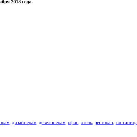
ября 2018 года.
орам
,
дизайнерам
,
девелоперам
,
офис
,
отель
,
ресторан
,
гостиниц