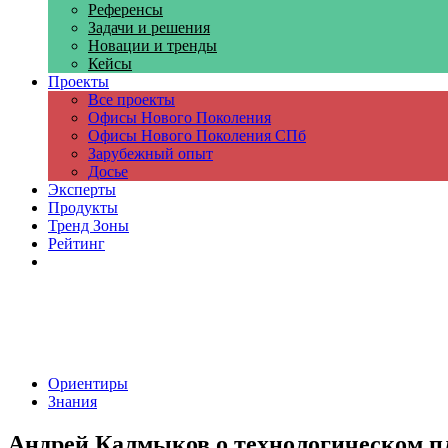
Референсы
Задачи и решения
Новации и тренды
Кейсы
Проекты
Все проекты
Офисы Нового Поколения
Офисы Нового Поколения СПб
Зарубежный опыт
Досье
Эксперты
Продукты
Тренд Зоны
Рейтинг
Компании
Ориентиры
Знания
Андрей Калмыков о технологическом 