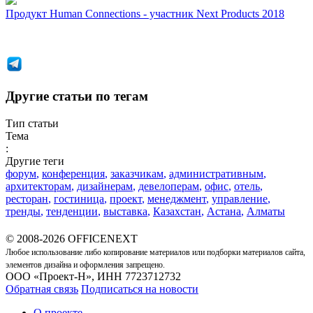
Продукт
Human Connections - участник Next Products 2018
Другие статьи по тегам
Тип статьи
Тема
:
Другие теги
форум
,
конференция
,
заказчикам
,
административным
,
архитекторам
,
дизайнерам
,
девелоперам
,
офис
,
отель
,
ресторан
,
гостиница
,
проект
,
менеджмент
,
управление
,
тренды
,
тенденции
,
выставка
,
Казахстан
,
Астана
,
Алматы
© 2008-2026 OFFICENEXT
Любое использование либо копирование материалов или подборки материалов сайта,
элементов дизайна и оформления запрещено.
ООО «Проект-Н», ИНН 7723712732
Обратная связь
Подписаться на новости
О проекте