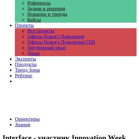
Референсы
Задачи и решения
Новации и тренды
Кейсы
Проекты
Все проекты
Офисы Нового Поколения
Офисы Нового Поколения СПб
Зарубежный опыт
Досье
Эксперты
Продукты
Тренд Зоны
Рейтинг
Компании
Ориентиры
Знания
Interface - участник Innovation Week