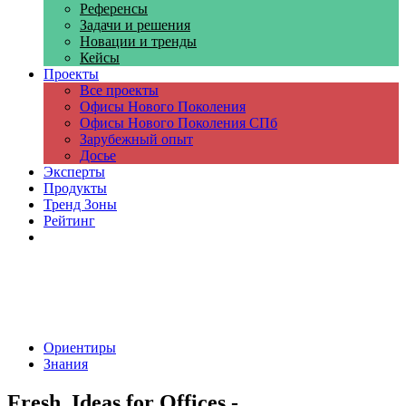
Референсы
Задачи и решения
Новации и тренды
Кейсы
Проекты
Все проекты
Офисы Нового Поколения
Офисы Нового Поколения СПб
Зарубежный опыт
Досье
Эксперты
Продукты
Тренд Зоны
Рейтинг
Компании
Ориентиры
Знания
Fresh. Ideas for Offices -