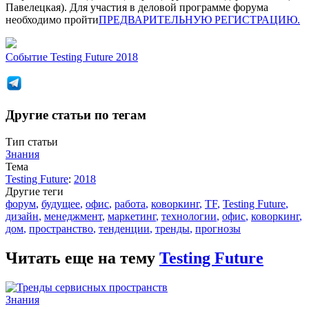
Павелецкая). Для участия в деловой программе форума
необходимо пройти
ПРЕДВАРИТЕЛЬНУЮ РЕГИСТРАЦИЮ.
Событие
Testing Future 2018
Другие статьи по тегам
Тип статьи
Знания
Тема
Testing Future
:
2018
Другие теги
форум
,
будущее
,
офис
,
работа
,
коворкинг
,
TF
,
Testing Future
,
дизайн
,
менеджмент
,
маркетинг
,
технологии
,
офис
,
коворкинг
,
дом
,
пространство
,
тенденции
,
тренды
,
прогнозы
Читать еще на тему
Testing Future
Знания