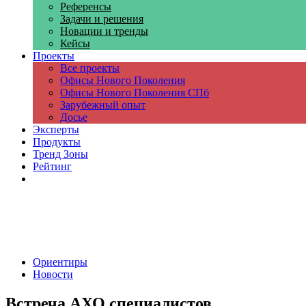
Референсы
Задачи и решения
Новации и тренды
Кейсы
Проекты
Все проекты
Офисы Нового Поколения
Офисы Нового Поколения СПб
Зарубежный опыт
Досье
Эксперты
Продукты
Тренд Зоны
Рейтинг
Компании
Ориентиры
Новости
Встреча АХО специалистов