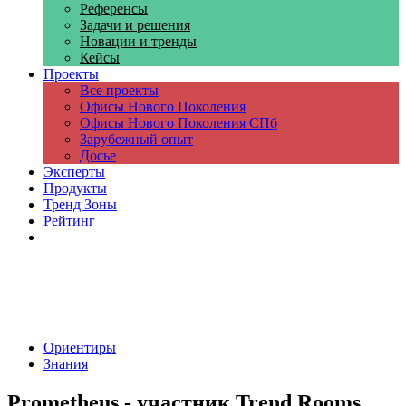
Референсы
Задачи и решения
Новации и тренды
Кейсы
Проекты
Все проекты
Офисы Нового Поколения
Офисы Нового Поколения СПб
Зарубежный опыт
Досье
Эксперты
Продукты
Тренд Зоны
Рейтинг
Компании
Ориентиры
Знания
Prometheus - участник Trend Rooms