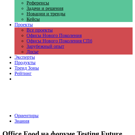
Референсы
Задачи и решения
Новации и тренды
Кейсы
Проекты
Все проекты
Офисы Нового Поколения
Офисы Нового Поколения СПб
Зарубежный опыт
Досье
Эксперты
Продукты
Тренд Зоны
Рейтинг
Компании
Ориентиры
Знания
Office Food на форуме Testing Future