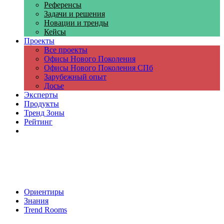
Референсы
Задачи и решения
Новации и тренды
Кейсы
Проекты
Все проекты
Офисы Нового Поколения
Офисы Нового Поколения СПб
Зарубежный опыт
Досье
Эксперты
Продукты
Тренд Зоны
Рейтинг
Компании
Ориентиры
Знания
Trend Rooms