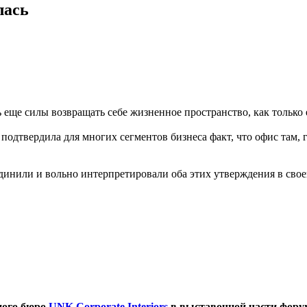
лась
 еще силы возвращать себе жизненное пространство, как только 
одтвердила для многих сегментов бизнеса факт, что офис там, г
динили и вольно интерпретировали оба этих утверждения в сво
ного бюро
UNK Corporate Interiors
в выставочной части фор