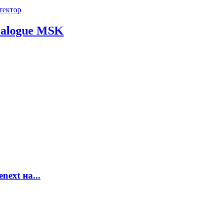
тектор
Dialogue MSK
ext на...