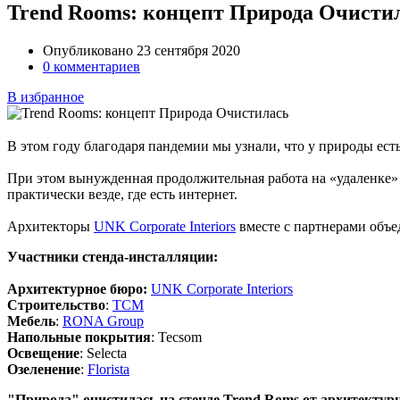
Trend Rooms: концепт Природа Очисти
Опубликовано 23 сентября 2020
0 комментариев
В избранное
В этом году благодаря пандемии мы узнали, что у природы есть
При этом вынужденная продолжительная работа на «удаленке» п
практически везде, где есть интернет.
Архитекторы
UNK Corporate Interiors
вместе с партнерами объе
Участники стенда-инсталляции:
Архитектурное бюро:
UNK Corporate Interiors
Cтроительство
:
TCM
Мебель
:
RONA Group
Напольные покрытия
: Tecsom
Освещение
: Selecta
Озеленение
:
Florista
"Природа" очистилась на стенде Trend Roms от архитектур