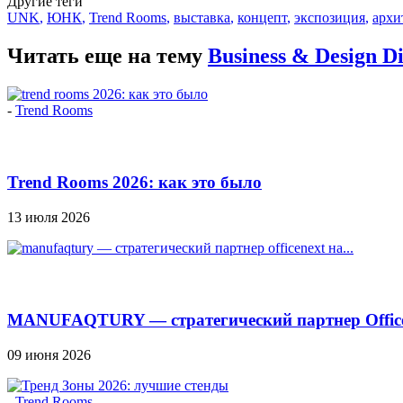
Другие теги
UNK
,
ЮНК
,
Trend Rooms
,
выставка
,
концепт
,
экспозиция
,
архи
Читать еще на тему
Business & Design 
-
Trend Rooms
Trend Rooms 2026: как это было
13 июля 2026
MANUFAQTURY — стратегический партнер Officen
09 июня 2026
-
Trend Rooms