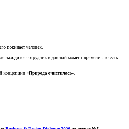
его покидает человек.
де находится сотрудник в данный момент времени - то есть
ей концепции «
Природа очистилась
».
ума
Business & Design Dialogue 2020
на стенде №5.