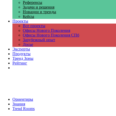
Референсы
Задачи и решения
Новации и тренды
Кейсы
Проекты
Все проекты
Офисы Нового Поколения
Офисы Нового Поколения СПб
Зарубежный опыт
Досье
Эксперты
Продукты
Тренд Зоны
Рейтинг
Компании
Ориентиры
Знания
Trend Rooms