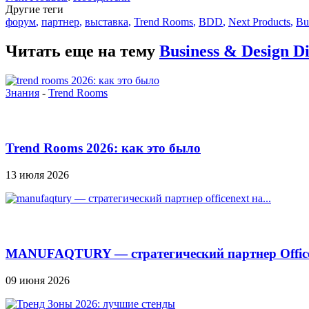
Другие теги
форум
,
партнер
,
выставка
,
Trend Rooms
,
BDD
,
Next Products
,
Bu
Читать еще на тему
Business & Design 
Знания
-
Trend Rooms
Trend Rooms 2026: как это было
13 июля 2026
MANUFAQTURY — стратегический партнер Officen
09 июня 2026