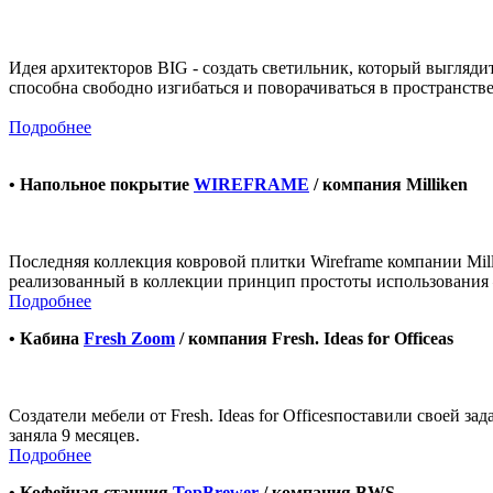
Идея аpхитекторов BIG - создать светильник, который выглядит
способна свободно изгибаться и поворачиваться в пространств
Подробнее
• Напольное покрытие
WIREFRAME
/ компания Milliken
Последняя коллекция ковровой плитки Wireframe компании Mill
реализованный в коллекции принцип простоты использования ‒ 
Подробнее
• Кабина
Fresh Zoom
/ компания Fresh. Ideas for Officeas
Создатели мебели от Fresh. Ideas for Officesпоставили своей 
заняла 9 месяцев.
Подробнее
• Кофейная станция
TopBrewer
/ компания BWS