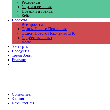
Референсы
Задачи и решения
Новации и тренды
Кейсы
Проекты
Все проекты
Офисы Нового Поколения
Офисы Нового Поколения СПб
Зарубежный опыт
Досье
Эксперты
Продукты
Тренд Зоны
Рейтинг
Компании
Ориентиры
Знания
Next Products