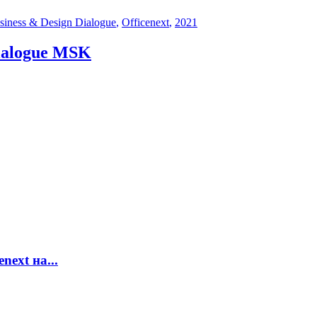
siness & Design Dialogue
,
Officenext
,
2021
Dialogue MSK
ext на...