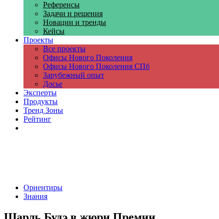
Референсы
Задачи и решения
Новации и тренды
Кейсы
Проекты
Все проекты
Офисы Нового Поколения
Офисы Нового Поколения СПб
Зарубежный опыт
Досье
Эксперты
Продукты
Тренд Зоны
Рейтинг
Компании
Ориентиры
Знания
Шарль Будэ в жюри Премии