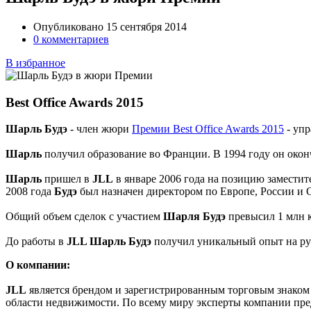
Опубликовано 15 сентября 2014
0 комментариев
В избранное
Best Office Awards 2015
Шарль Будэ
- член жюри
Премии Best Office Awards 2015
- уп
Шарль
получил образование во Франции. В 1994 году он окончил 
Шарль
пришел в
JLL
в январе 2006 года на позицию заместит
2008 года
Будэ
был назначен директором по Европе, России и 
Общий объем сделок с участием
Шарля Будэ
превысил 1 млн 
До работы в
JLL Шарль Будэ
получил уникальный опыт на ру
О компании:
JLL
является брендом и зарегистрированным торговым знако
области недвижимости. По всему миру эксперты компании пре