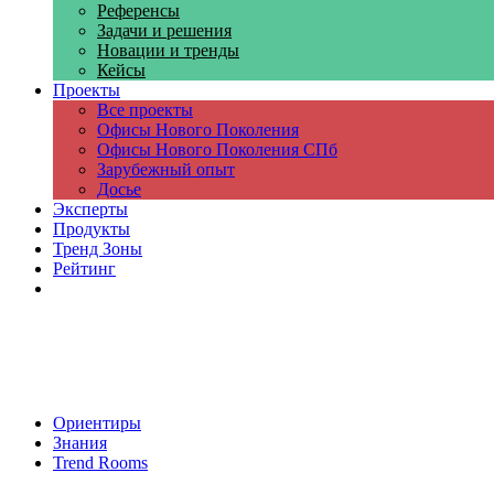
Референсы
Задачи и решения
Новации и тренды
Кейсы
Проекты
Все проекты
Офисы Нового Поколения
Офисы Нового Поколения СПб
Зарубежный опыт
Досье
Эксперты
Продукты
Тренд Зоны
Рейтинг
Компании
Ориентиры
Знания
Trend Rooms