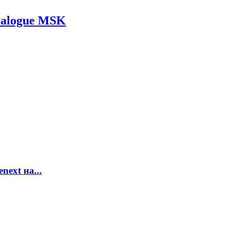
Dialogue MSK
ext на...