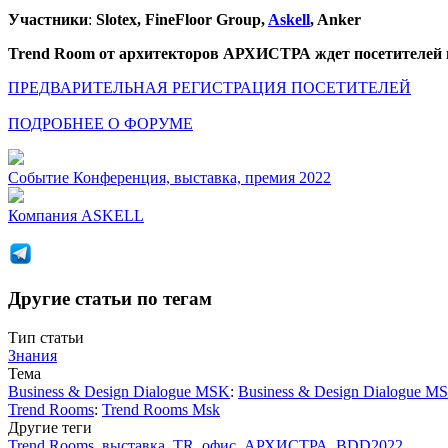
Участники
:
Slotex, FineFloor Group,
Askell
, Anker
Trend Room от архитекторов АРХИСТРА ждет посетителей н
ПРЕДВАРИТЕЛЬНАЯ РЕГИСТРАЦИЯ ПОСЕТИТЕЛЕЙ
ПОДРОБНЕЕ О ФОРУМЕ
Событие
Конференция, выставка, премия 2022
Компания
ASKELL
Другие статьи по тегам
Тип статьи
Знания
Тема
Business & Design Dialogue MSK
:
Business & Design Dialogue M
Trend Rooms
:
Trend Rooms Msk
Другие теги
Trend Rooms
,
выставка
,
TR
,
офис
,
АРХИСТРА
,
BDD2022