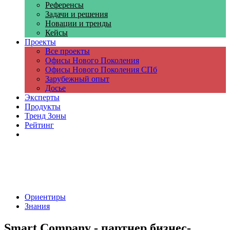
Референсы
Задачи и решения
Новации и тренды
Кейсы
Проекты
Все проекты
Офисы Нового Поколения
Офисы Нового Поколения СПб
Зарубежный опыт
Досье
Эксперты
Продукты
Тренд Зоны
Рейтинг
Компании
Ориентиры
Знания
Smart Company - партнер бизнес-