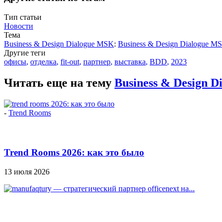
Тип статьи
Новости
Тема
Business & Design Dialogue MSK
:
Business & Design Dialogue M
Другие теги
офисы
,
отделка
,
fit-out
,
партнер
,
выставка
,
BDD
,
2023
Читать еще на тему
Business & Design 
-
Trend Rooms
Trend Rooms 2026: как это было
13 июля 2026