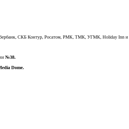
бербанк, СКБ Контур, Росатом, РМК, ТМК, УГМК, Holiday Inn и
нии
№38.
Media Dome.