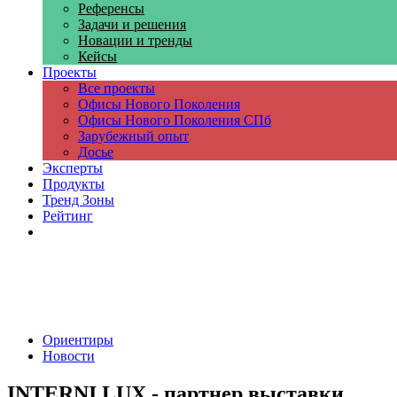
Референсы
Задачи и решения
Новации и тренды
Кейсы
Проекты
Все проекты
Офисы Нового Поколения
Офисы Нового Поколения СПб
Зарубежный опыт
Досье
Эксперты
Продукты
Тренд Зоны
Рейтинг
Компании
Ориентиры
Новости
INTERNI LUX - партнер выставки