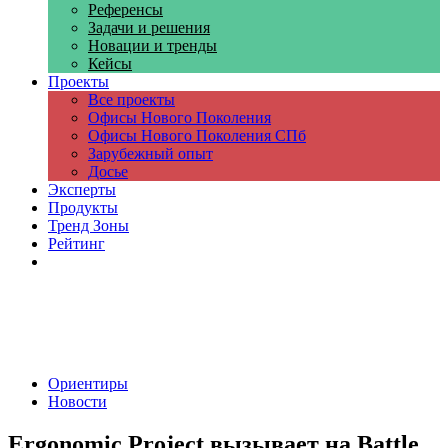
Референсы
Задачи и решения
Новации и тренды
Кейсы
Проекты
Все проекты
Офисы Нового Поколения
Офисы Нового Поколения СПб
Зарубежный опыт
Досье
Эксперты
Продукты
Тренд Зоны
Рейтинг
Компании
Ориентиры
Новости
Ergonomic Project вызывает на Battle