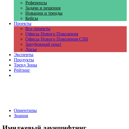
Референсы
Задачи и решения
Новации и тренды
Кейсы
Проекты
Все проекты
Офисы Нового Поколения
Офисы Нового Поколения СПб
Зарубежный опыт
Досье
Эксперты
Продукты
Тренд Зоны
Рейтинг
Компании
Ориентиры
Знания
Имиджевый дауншифтинг