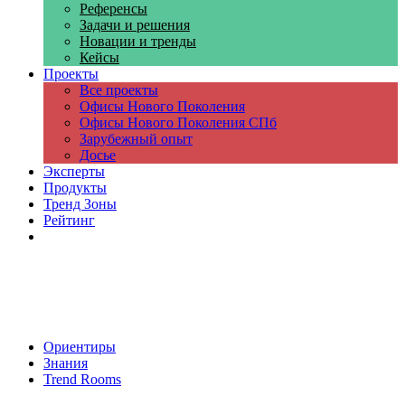
Референсы
Задачи и решения
Новации и тренды
Кейсы
Проекты
Все проекты
Офисы Нового Поколения
Офисы Нового Поколения СПб
Зарубежный опыт
Досье
Эксперты
Продукты
Тренд Зоны
Рейтинг
Компании
Ориентиры
Знания
Trend Rooms