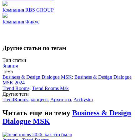
Компания
RBS GROUP
Компания
Фикус
Другие статьи по тегам
Тип статьи
Знания
Тема
Business & Design Dialogue MSK
:
Business & Design Dialogue
MSK 2024
Trend Rooms
:
Trend Rooms Msk
Другие теги
TrendRooms
,
концепт
,
Архистра
,
Archystra
Читать еще на тему
Business & Design
Dialogue MSK