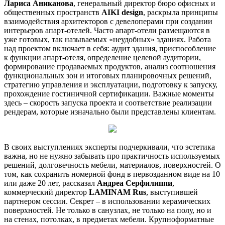
Лариса Аниканова
, генеральный директор бюро офисных и
общественных пространств
AIKI design
, раскрыла принципы
взаимодействия архитекторов с девелоперами при создании
интерьеров апарт-отелей. Часто апарт-отели размещаются в
уже готовых, так называемых «неудобных» зданиях. Работа
над проектом включает в себя: аудит здания, приспособление
к функции апарт-отеля, определение целевой аудитории,
формирование продаваемых продуктов, анализ соотношения
функциональных зон и итоговых планировочных решений,
стратегию управления и эксплуатации, подготовку к запуску,
прохождение гостиничной сертификации. Важные моменты
здесь – скорость запуска проекта и соответствие реализации
рендерам, которые изначально были представлены клиентам.
В своих выступлениях эксперты подчеркивали, что эстетика
важна, но не нужно забывать про практичность используемых
решений, долговечность мебели, материалов, поверхностей. О
том, как сохранить номерной фонд в первозданном виде на 10
или даже 20 лет, рассказал
Андреа Серфилиппи
,
коммерческий директор
LAMINAM Rus
, выступившей
партнером сессии. Секрет – в использовании керамических
поверхностей. Не только в санузлах, не только на полу, но и
на стенах, потолках, в предметах мебели. Крупноформатные