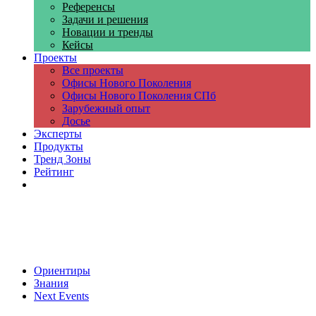
Референсы
Задачи и решения
Новации и тренды
Кейсы
Проекты
Все проекты
Офисы Нового Поколения
Офисы Нового Поколения СПб
Зарубежный опыт
Досье
Эксперты
Продукты
Тренд Зоны
Рейтинг
Компании
Ориентиры
Знания
Next Events