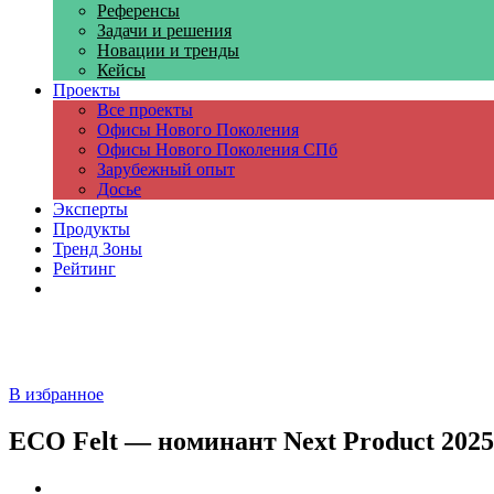
Референсы
Задачи и решения
Новации и тренды
Кейсы
Проекты
Все проекты
Офисы Нового Поколения
Офисы Нового Поколения СПб
Зарубежный опыт
Досье
Эксперты
Продукты
Тренд Зоны
Рейтинг
Компании
В избранное
ECO Felt — номинант Next Product 2025