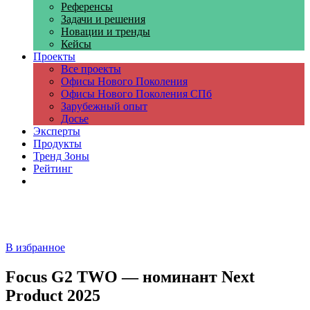
Референсы
Задачи и решения
Новации и тренды
Кейсы
Проекты
Все проекты
Офисы Нового Поколения
Офисы Нового Поколения СПб
Зарубежный опыт
Досье
Эксперты
Продукты
Тренд Зоны
Рейтинг
Компании
В избранное
Focus G2 TWO — номинант Next
Product 2025