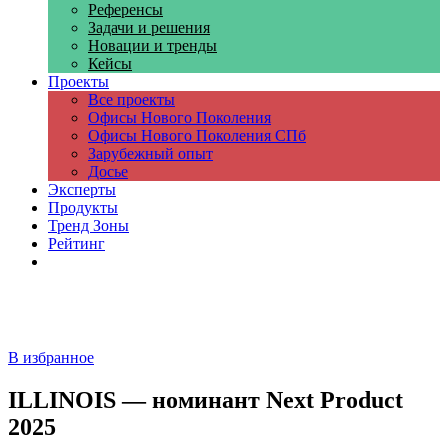
Референсы
Задачи и решения
Новации и тренды
Кейсы
Проекты
Все проекты
Офисы Нового Поколения
Офисы Нового Поколения СПб
Зарубежный опыт
Досье
Эксперты
Продукты
Тренд Зоны
Рейтинг
Компании
В избранное
ILLINOIS — номинант Next Product
2025