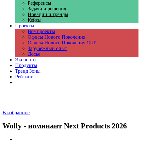
Референсы
Задачи и решения
Новации и тренды
Кейсы
Проекты
Все проекты
Офисы Нового Поколения
Офисы Нового Поколения СПб
Зарубежный опыт
Досье
Эксперты
Продукты
Тренд Зоны
Рейтинг
Компании
В избранное
Wolly - номинант Next Products 2026