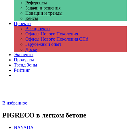
Референсы
Задачи и решения
Новации и тренды
Кейсы
Проекты
Все проекты
Офисы Нового Поколения
Офисы Нового Поколения СПб
Зарубежный опыт
Досье
Эксперты
Продукты
Тренд Зоны
Рейтинг
Компании
В избранное
PIGRECO в легком бетоне
NAYADA