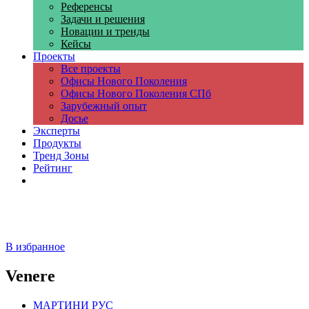
Референсы
Задачи и решения
Новации и тренды
Кейсы
Проекты
Все проекты
Офисы Нового Поколения
Офисы Нового Поколения СПб
Зарубежный опыт
Досье
Эксперты
Продукты
Тренд Зоны
Рейтинг
Компании
В избранное
Venere
МАРТИНИ РУС